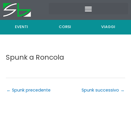
Vai
al
contenuto
EVENTI
CORSI
VIAGGI
Spunk a Roncola
←
Spunk precedente
Spunk successivo
→