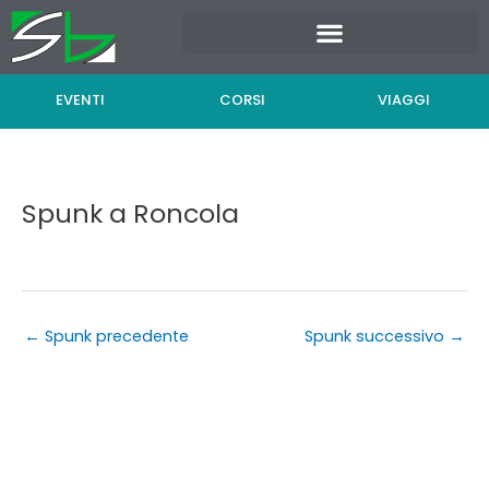
Vai
al
contenuto
EVENTI
CORSI
VIAGGI
Spunk a Roncola
←
Spunk precedente
Spunk successivo
→