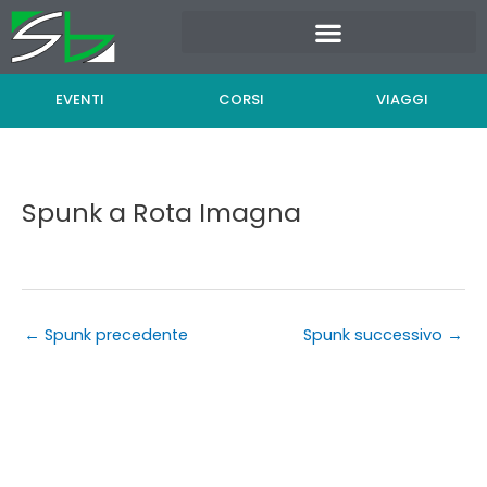
Vai
al
contenuto
EVENTI
CORSI
VIAGGI
Spunk a Rota Imagna
←
Spunk precedente
Spunk successivo
→