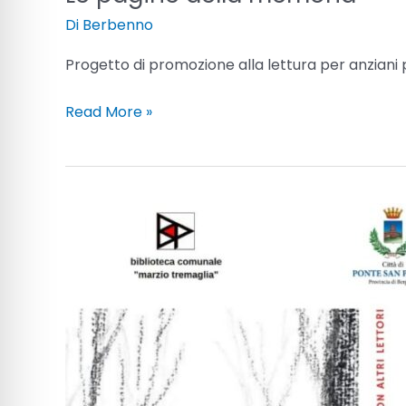
Di
Berbenno
Progetto di promozione alla lettura per anziani p
Read More »
Gruppo
di
lettura
“Una
festa
inaspettata”