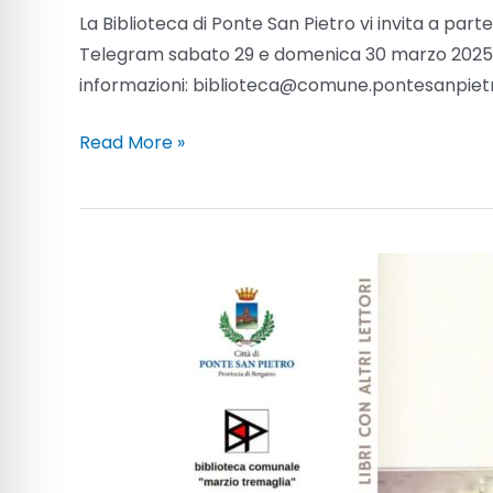
La Biblioteca di Ponte San Pietro vi invita a par
Telegram sabato 29 e domenica 30 marzo 2025 per
informazioni: biblioteca@comune.pontesanpietr
Read More »
Incontro
Gruppo
di
Lettura
“il
Gusto
di
Leggere”