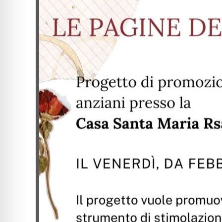
pagine
della
memoria