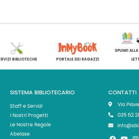
SPUNK! ALLA
ERVIZI BIBLIOTECHE
PORTALE DEI RAGAZZI
LET
SISTEMA BIBLIOTECARIO
CONTATTI
Via Piav
Staff e Servizi
035 62 2
I Nostri Progetti
Le Nostre Regole
info@sbi
Abelase
F
Y
I