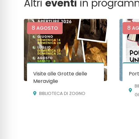
Altri
eventi
in program
8
8
AGOSTO
AG
Visite alle Grotte delle
Port
Meraviglie
B
BIBLIOTECA DI ZOGNO
G