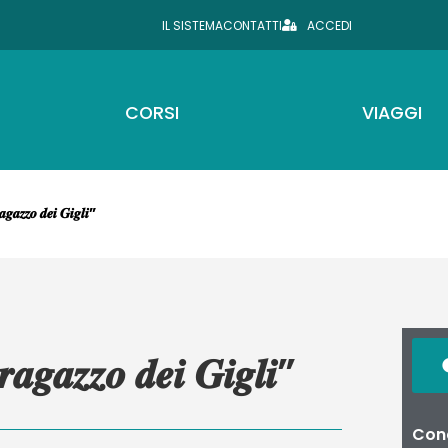
IL SISTEMA
CONTATTI
ACCEDI
CORSI
VIAGGI
𝒂𝒈𝒂𝒛𝒛𝒐 𝒅𝒆𝒊 𝑮𝒊𝒈𝒍𝒊”
 𝒓𝒂𝒈𝒂𝒛𝒛𝒐 𝒅𝒆𝒊 𝑮𝒊𝒈𝒍𝒊”
Cond