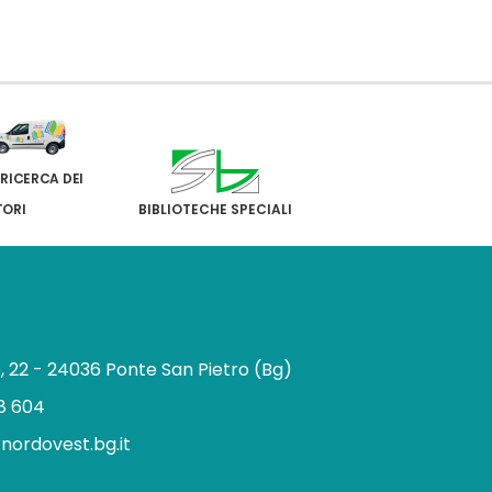
 RICERCA DEI
TORI
BIBLIOTECHE SPECIALI
e, 22 - 24036 Ponte San Pietro (Bg)
8 604
.nordovest.bg.it