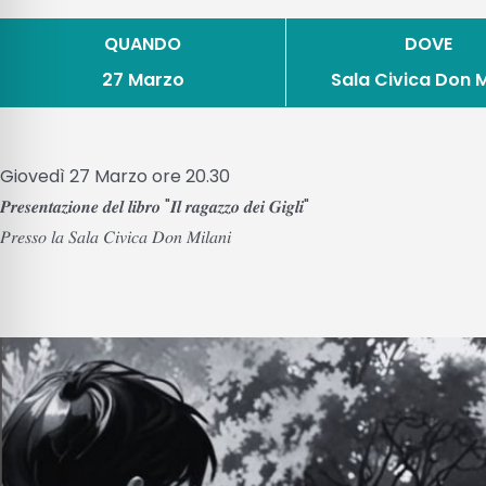
QUANDO
DOVE
27 Marzo
Sala Civica Don M
Giovedì 27 Marzo ore 20.30
𝑷𝒓𝒆𝒔𝒆𝒏𝒕𝒂𝒛𝒊𝒐𝒏𝒆 𝒅𝒆𝒍 𝒍𝒊𝒃𝒓𝒐 "𝑰𝒍 𝒓𝒂𝒈𝒂𝒛𝒛𝒐 𝒅𝒆𝒊 𝑮𝒊𝒈𝒍𝒊"
𝑃𝑟𝑒𝑠𝑠𝑜 𝑙𝑎 𝑆𝑎𝑙𝑎 𝐶𝑖𝑣𝑖𝑐𝑎 𝐷𝑜𝑛 𝑀𝑖𝑙𝑎𝑛𝑖