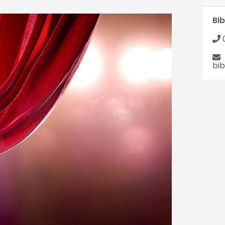
Bi
bib