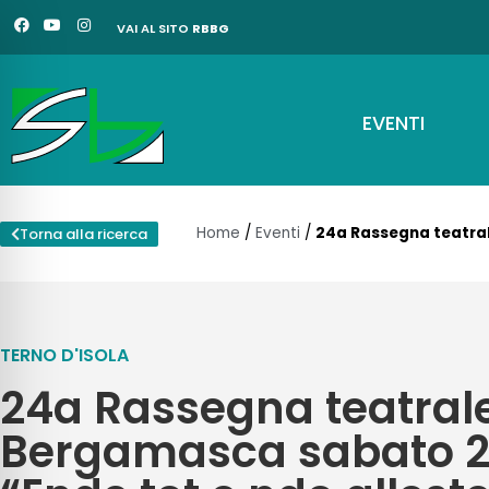
Vai
F
Y
I
VAI AL SITO
RBBG
a
o
n
al
c
u
s
e
t
t
contenuto
b
u
a
o
b
g
o
e
r
EVENTI
k
a
m
Home
/
Eventi
/
24a Rassegna teatral
Torna alla ricerca
TERNO D'ISOLA
24a Rassegna teatrale 
Bergamasca sabato 2