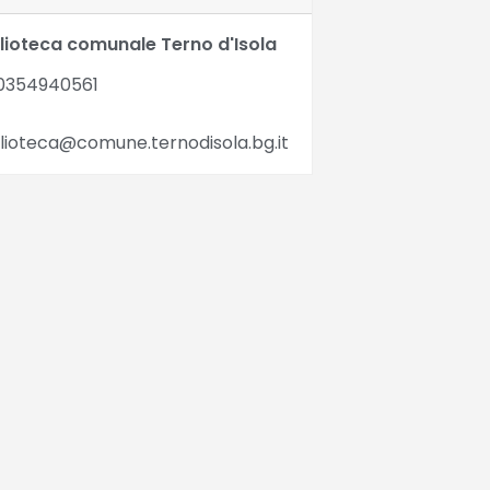
blioteca comunale Terno d'Isola
0354940561
lioteca@comune.ternodisola.bg.it