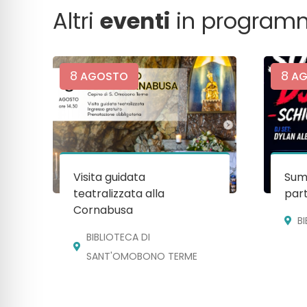
Altri
eventi
in program
8
8
AGOSTO
AG
Visita guidata
Sum
teatralizzata alla
par
Cornabusa
B
BIBLIOTECA DI
SANT'OMOBONO TERME