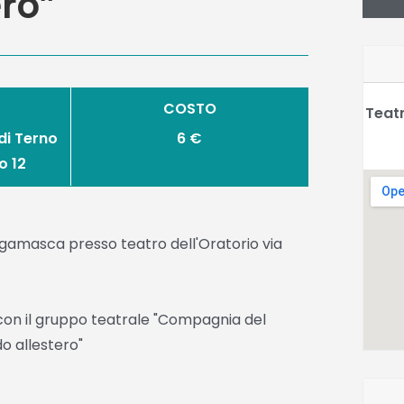
ero”
COSTO
Teatr
di Terno
6 €
o 12
Bergamasca presso teatro dell'Oratorio via
n il gruppo teatrale "Compagnia del
o allestero"