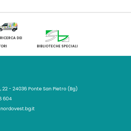
 RICERCA DEI
TORI
BIBLIOTECHE SPECIALI
e, 22 - 24036 Ponte San Pietro (Bg)
8 604
.nordovest.bg.it
n