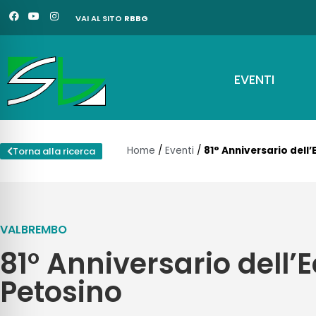
Vai
F
Y
I
VAI AL SITO
RBBG
a
o
n
al
c
u
s
e
t
t
contenuto
b
u
a
o
b
g
o
e
r
EVENTI
k
a
m
Home
/
Eventi
/
81° Anniversario dell’
Torna alla ricerca
VALBREMBO
81° Anniversario dell’E
Petosino