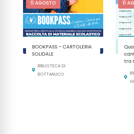
6
6
AGOSTO
AG
BOOKPASS – CARTOLERIA
Quan
SOLIDALE
cant
tra 
BIBLIOTECA DI
B
BOTTANUCO
G