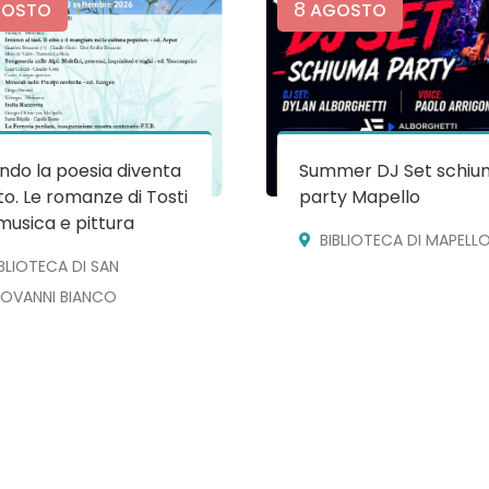
8
OSTO
AGOSTO
do la poesia diventa
Summer DJ Set schiu
o. Le romanze di Tosti
party Mapello
musica e pittura
BIBLIOTECA DI MAPELL
IBLIOTECA DI SAN
IOVANNI BIANCO