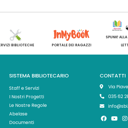
SPUNK! ALLA
ERVIZI BIBLIOTECHE
PORTALE DEI RAGAZZI
LET
SISTEMA BIBLIOTECARIO
CONTATTI
Via Piav
Staff e Servizi
035 62 2
I Nostri Progetti
Le Nostre Regole
info@sbi
Abelase
F
Y
I
a
o
Documenti