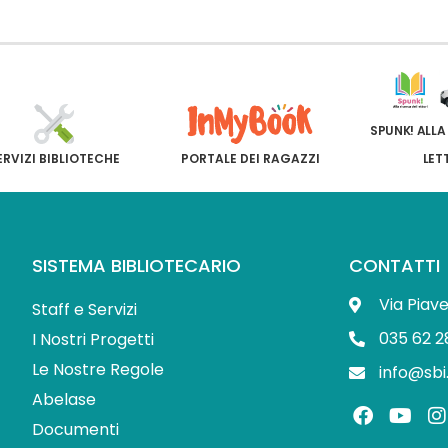
SPUNK! ALLA
ERVIZI BIBLIOTECHE
PORTALE DEI RAGAZZI
LET
SISTEMA BIBLIOTECARIO
CONTATTI
Via Piav
Staff e Servizi
035 62 2
I Nostri Progetti
Le Nostre Regole
info@sbi
Abelase
F
Y
I
a
o
Documenti