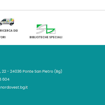
 RICERCA DEI
TORI
BIBLIOTECHE SPECIALI
e, 22 - 24036 Ponte San Pietro (Bg)
8 604
.nordovest.bg.it
n