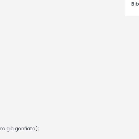
Bib
e già gonfiato);