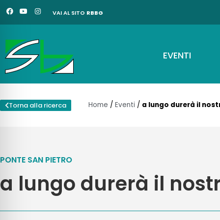
Vai
F
Y
I
VAI AL SITO
RBBG
a
o
n
al
c
u
s
e
t
t
contenuto
b
u
a
o
b
g
o
e
r
EVENTI
k
a
m
Home
/
Eventi
/
a lungo durerà il nos
Torna alla ricerca
PONTE SAN PIETRO
a lungo durerà il nost