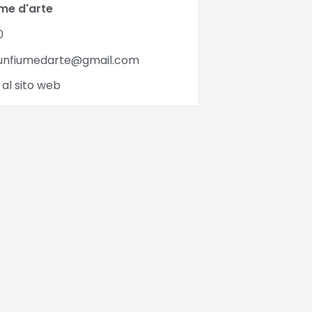
ume d'arte
0
unfiumedarte@gmail.com
 al sito web