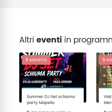
Altri
eventi
in program
8
8
AGOSTO
AG
Summer DJ Set schiuma
Visi
party Mapello
Mera