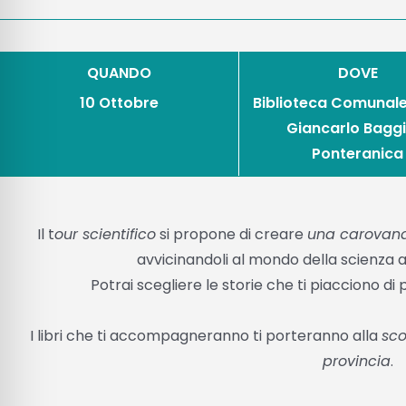
QUANDO
DOVE
10 Ottobre
Biblioteca Comunal
Giancarlo Baggi
Ponteranica
Il t
our scientifico
si propone di creare
una carovana 
avvicinandoli al mondo della scienza at
Potrai scegliere le storie che ti piacciono di p
I libri che ti accompagneranno ti porteranno alla
sco
provincia
.