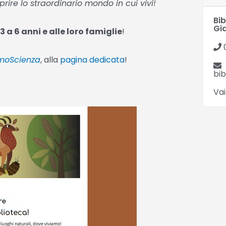
prire lo straordinario mondo in cui vivi!
Bi
Gi
 a 6 anni e alle loro famiglie
!
moScienza
, alla
pagina dedicata
!
bi
Vai