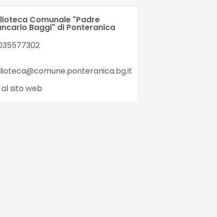
blioteca Comunale "Padre
ancarlo Baggi" di Ponteranica
035577302
blioteca@comune.ponteranica.bg.it
 al sito web