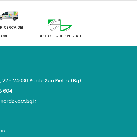
 RICERCA DEI
TORI
BIBLIOTECHE SPECIALI
e, 22 - 24036 Ponte San Pietro (Bg)
8 604
.nordovest.bg.it
n
BBG