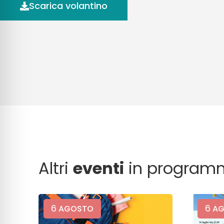
Scarica volantino
Altri
eventi
in program
6
6
AGOSTO
AG