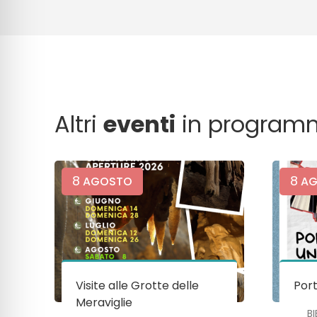
Altri
eventi
in program
8
8
AGOSTO
AG
Visite alle Grotte delle
Port
Meraviglie
B