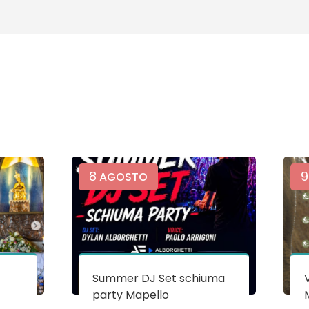
8
9
AGOSTO
Summer DJ Set schiuma
party Mapello