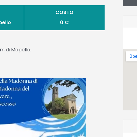
COSTO
pello
0 €
m di Mapello.