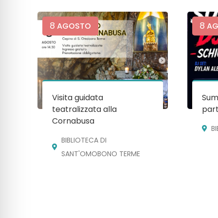
8
8
AGOSTO
AG
Visita guidata
Sum
teatralizzata alla
par
Cornabusa
B
BIBLIOTECA DI
SANT'OMOBONO TERME