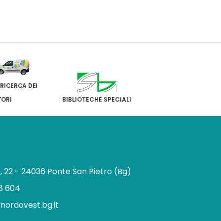
 RICERCA DEI
TORI
BIBLIOTECHE SPECIALI
e, 22 - 24036 Ponte San Pietro (Bg)
8 604
.nordovest.bg.it