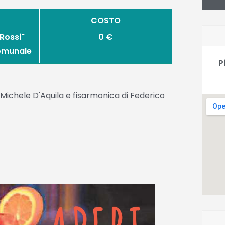
COSTO
Rossi"
0 €
Comunale
P
 Michele D'Aquila e fisarmonica di Federico