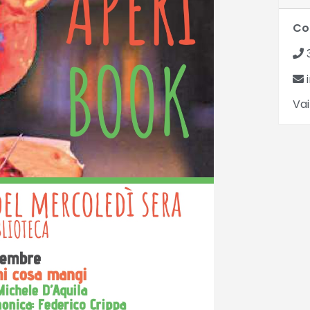
Co
i
Vai