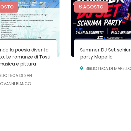
8
OSTO
AGOSTO
do la poesia diventa
Summer DJ Set schiu
o. Le romanze di Tosti
party Mapello
musica e pittura
BIBLIOTECA DI MAPELL
IBLIOTECA DI SAN
IOVANNI BIANCO