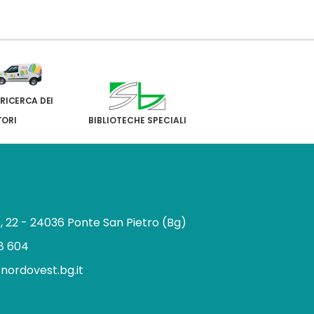
 RICERCA DEI
TORI
BIBLIOTECHE SPECIALI
e, 22 - 24036 Ponte San Pietro (Bg)
8 604
.nordovest.bg.it
n