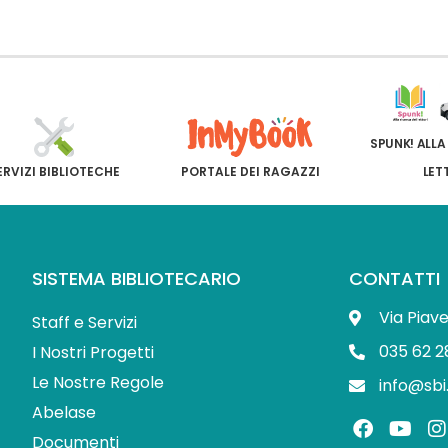
SPUNK! ALLA
ERVIZI BIBLIOTECHE
PORTALE DEI RAGAZZI
LET
SISTEMA BIBLIOTECARIO
CONTATTI
Via Piav
Staff e Servizi
035 62 2
I Nostri Progetti
Le Nostre Regole
info@sbi
Abelase
F
Y
I
a
o
Documenti