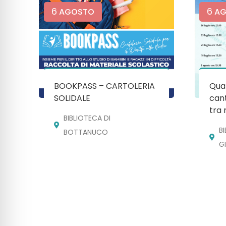
6
6
AGOSTO
AG
BOOKPASS – CARTOLERIA
Quan
SOLIDALE
cant
tra 
BIBLIOTECA DI
B
BOTTANUCO
G