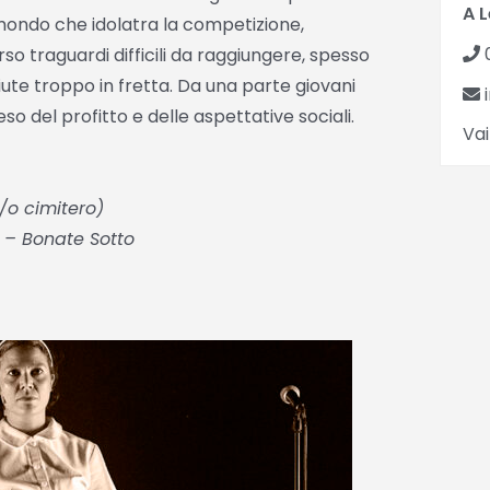
A 
un mondo che idolatra la competizione,
erso traguardi difficili da raggiungere, spesso
ute troppo in fretta. Da una parte giovani
i
eso del profitto e delle aspettative sociali.
Vai
c/o cimitero)
i – Bonate Sotto