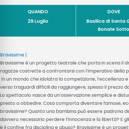
QUANDO
DOVE
29 Luglio
Basilica di Santa G
Bonate Sott
Bravissime |
Bravissime è un progetto teatrale che porta in scena il 
ragazze costrette a confrontarsi con l’imperativo della per
In un mondo che idolatra la competizione, l’eccellenza e la
verso traguardi difficili da raggiungere, spesso il prezzo d
Lo spettacolo nasce da un’osservazione semplice e distu
presto a obbedire. Cosa comporta diventare famose, eccell
bravissime? Quanto una bambina può essere padrona del
davvero necessario perdere l’innocenza e la libertà? E gl
è il confine fra disciplina e abuso? Bravissime è un proget