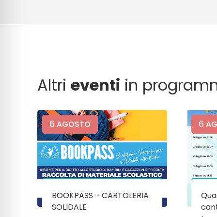
Altri
eventi
in program
6
6
AGOSTO
AG
BOOKPASS – CARTOLERIA
Quan
SOLIDALE
cant