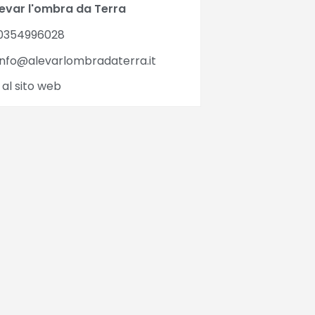
Levar l'ombra da Terra
0354996028
nfo@alevarlombradaterra.it
 al sito web