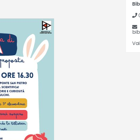
Bib
bi
Vai