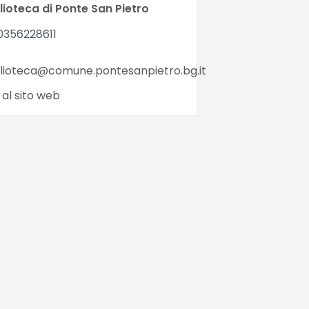
lioteca di Ponte San Pietro
0356228611
blioteca@comune.pontesanpietro.bg.it
 al sito web