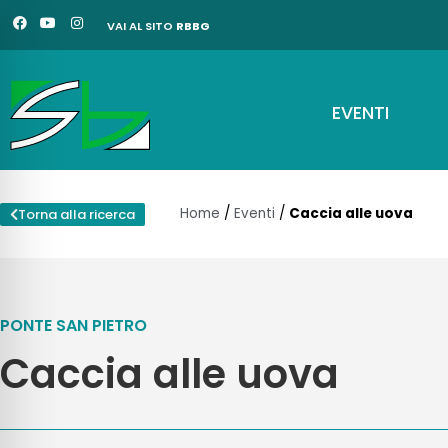
Vai
F
Y
I
VAI AL SITO
RBBG
a
o
n
al
c
u
s
e
t
t
contenuto
b
u
a
o
b
g
o
e
r
EVENTI
k
a
m
Home
/
Eventi
/
Caccia alle uova
Torna alla ricerca
PONTE SAN PIETRO
Caccia alle uova