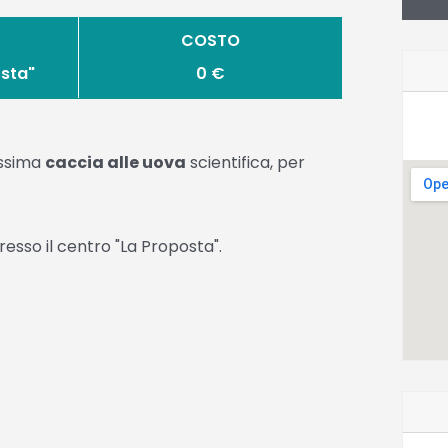
COSTO
sta"
0 €
issima
caccia alle uova
scientifica, per
 presso il centro "La Proposta".