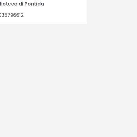
lioteca di Pontida
035796612