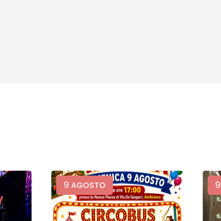
9
9
AGOSTO