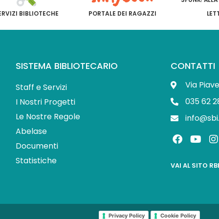
ERVIZI BIBLIOTECHE
PORTALE DEI RAGAZZI
LET
SISTEMA BIBLIOTECARIO
CONTATTI
Via Piav
Staff e Servizi
035 62 2
I Nostri Progetti
Le Nostre Regole
info@sbi
Abelase
F
Y
I
a
o
Documenti
c
u
s
Statistiche
e
t
t
VAI AL SITO R
b
u
o
b
o
e
r
k
Privacy Policy
Cookie Policy