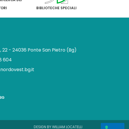
TORI
BIBLIOTECHE SPECIALI
e, 22 - 24036 Ponte San Pietro (Bg)
8 604
.nordovest.bg.it
n
BBG
a
g
a
m
DESIGN BY WILLIAM LOCATELLI