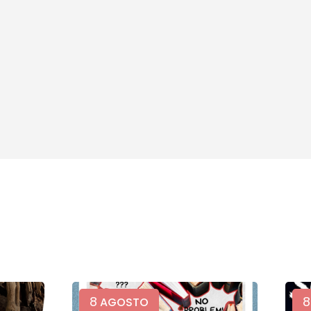
8
8
AGOSTO