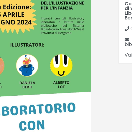
Co
di
Li
Be
bi
Vai