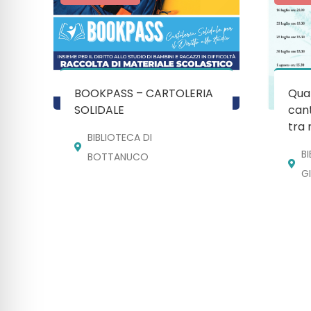
BOOKPASS – CARTOLERIA
Quan
SOLIDALE
cant
tra 
BIBLIOTECA DI
B
BOTTANUCO
G