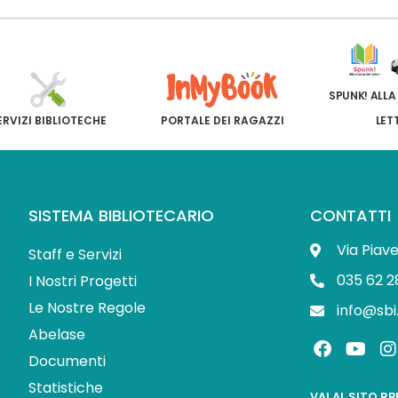
SPUNK! ALLA
ERVIZI BIBLIOTECHE
PORTALE DEI RAGAZZI
LET
SISTEMA BIBLIOTECARIO
CONTATTI
Via Piav
Staff e Servizi
035 62 2
I Nostri Progetti
Le Nostre Regole
info@sbi
Abelase
F
Y
I
a
o
Documenti
c
u
s
Statistiche
VAI AL SITO R