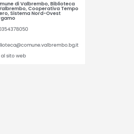
mune di Valbrembo, Biblioteca
 Valbrembo, Cooperativa Tempo
bero, Sistema Nord-Ovest
rgamo
0354378050
blioteca@comune.valbrembo.bg.it
 al sito web