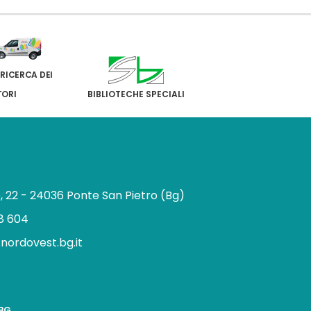
 RICERCA DEI
TORI
BIBLIOTECHE SPECIALI
e, 22 - 24036 Ponte San Pietro (Bg)
8 604
.nordovest.bg.it
n
BBG