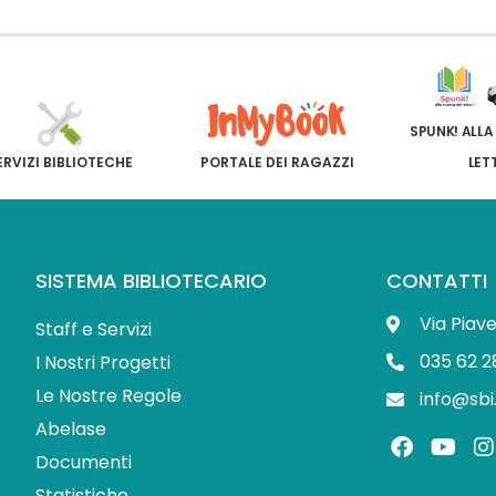
SPUNK! ALLA
ERVIZI BIBLIOTECHE
PORTALE DEI RAGAZZI
LET
SISTEMA BIBLIOTECARIO
CONTATTI
Via Piav
Staff e Servizi
035 62 2
I Nostri Progetti
Le Nostre Regole
info@sbi
Abelase
F
Y
I
a
o
Documenti
c
u
s
Statistiche