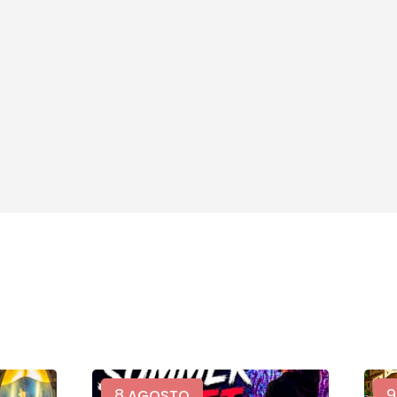
8
9
AGOSTO