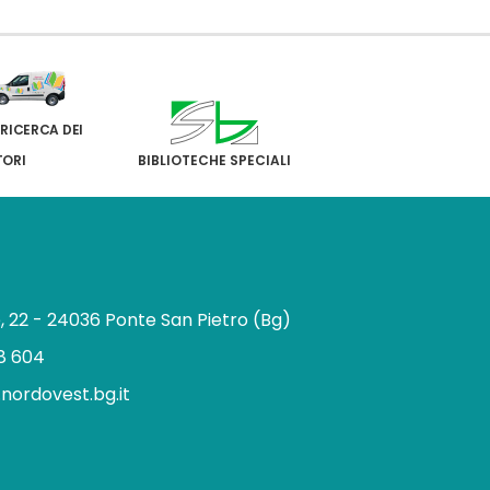
 RICERCA DEI
TORI
BIBLIOTECHE SPECIALI
e, 22 - 24036 Ponte San Pietro (Bg)
8 604
.nordovest.bg.it
n