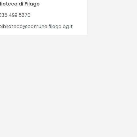
lioteca di Filago
035 499 5370
iblioteca@comune.filago.bg.it