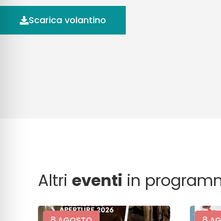
Scarica volantino
Altri
eventi
in program
8
8
AGOSTO
AG