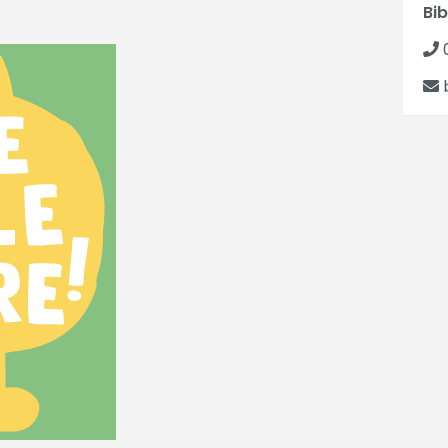
Bib
b