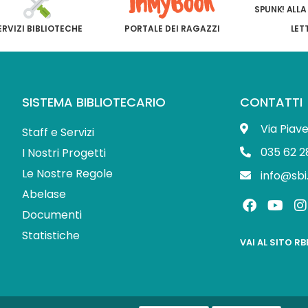
SPUNK! ALLA
ERVIZI BIBLIOTECHE
PORTALE DEI RAGAZZI
LET
SISTEMA BIBLIOTECARIO
CONTATTI
Via Piav
Staff e Servizi
035 62 2
I Nostri Progetti
Le Nostre Regole
info@sbi
Abelase
F
Y
I
a
o
Documenti
c
u
s
Statistiche
e
t
t
VAI AL SITO R
b
u
o
b
o
e
r
k