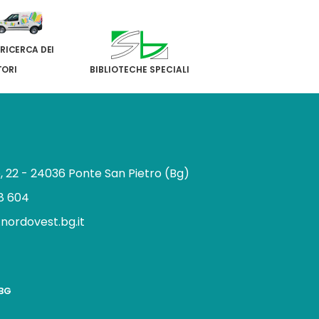
 RICERCA DEI
TORI
BIBLIOTECHE SPECIALI
e, 22 - 24036 Ponte San Pietro (Bg)
8 604
.nordovest.bg.it
n
BBG
a