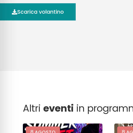
Scarica volantino
Altri
eventi
in program
8
8
AGOSTO
AG