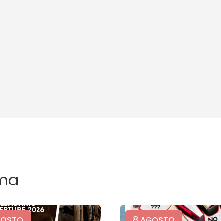
ma
8
OSTO
AGOSTO