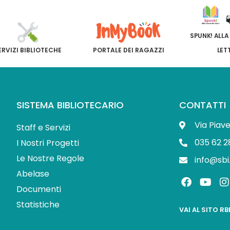
SPUNK! ALLA
ERVIZI BIBLIOTECHE
PORTALE DEI RAGAZZI
LET
SISTEMA BIBLIOTECARIO
CONTATTI
Via Piav
Staff e Servizi
035 62 2
I Nostri Progetti
Le Nostre Regole
info@sbi
Abelase
F
Y
I
a
o
Documenti
c
u
s
Statistiche
e
t
t
VAI AL SITO R
b
u