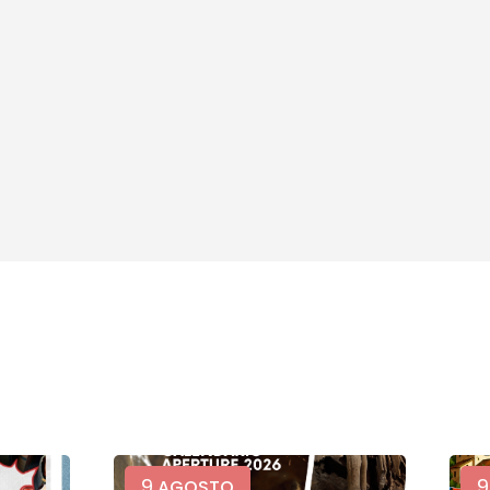
9
9
AGOSTO