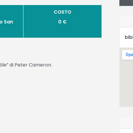
COSTO
o San
0 €
bib
ile” di Peter Cameron.