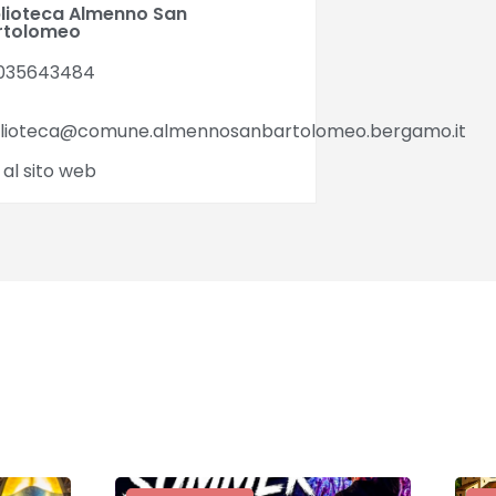
blioteca Almenno San
rtolomeo
035643484
blioteca@comune.almennosanbartolomeo.bergamo.it
 al sito web