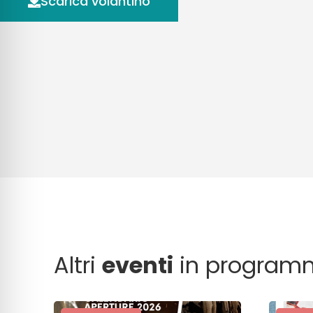
Scarica volantino
Altri
eventi
in program