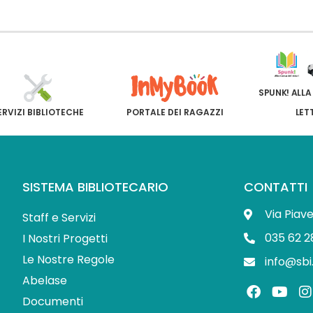
SPUNK! ALLA
ERVIZI BIBLIOTECHE
PORTALE DEI RAGAZZI
LET
SISTEMA BIBLIOTECARIO
CONTATTI
Via Piav
Staff e Servizi
035 62 2
I Nostri Progetti
Le Nostre Regole
info@sbi
Abelase
F
Y
I
a
o
Documenti