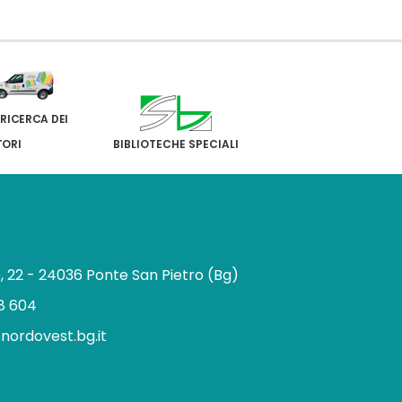
 RICERCA DEI
TORI
BIBLIOTECHE SPECIALI
e, 22 - 24036 Ponte San Pietro (Bg)
8 604
.nordovest.bg.it
n