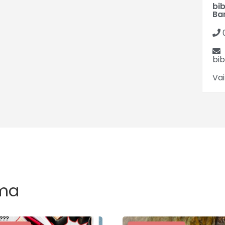
bi
Ba
bi
Vai
ma