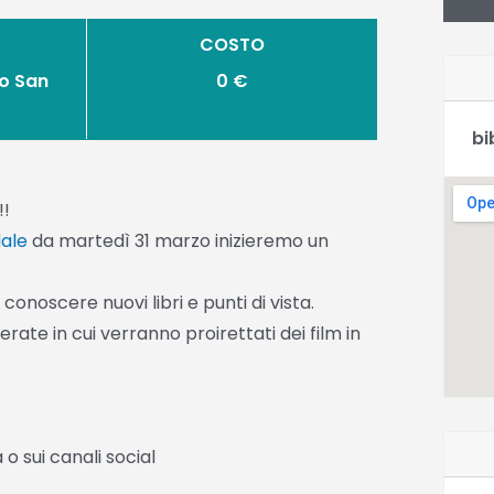
COSTO
o San
0 €
bi
!!
dale
da martedì 31 marzo inizieremo un
noscere nuovi libri e punti di vista.
rate in cui verranno proirettati dei film in
o sui canali social