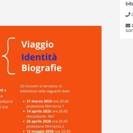
bi
san