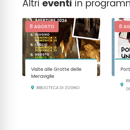
Altri
eventi
in program
8
8
AGOSTO
AG
Visite alle Grotte delle
Port
Meraviglie
B
BIBLIOTECA DI ZOGNO
G