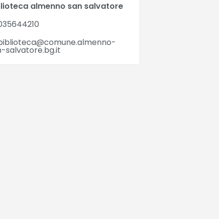
blioteca almenno san salvatore
035644210
biblioteca@comune.almenno-
-salvatore.bg.it