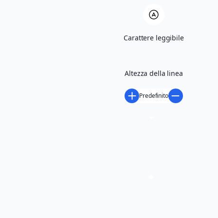
Scarica volantino
Carattere leggibile
Altezza della linea
Predefinito
richiedi maggiori informazioni
Condividi
LUOGO DELL'EVENTO