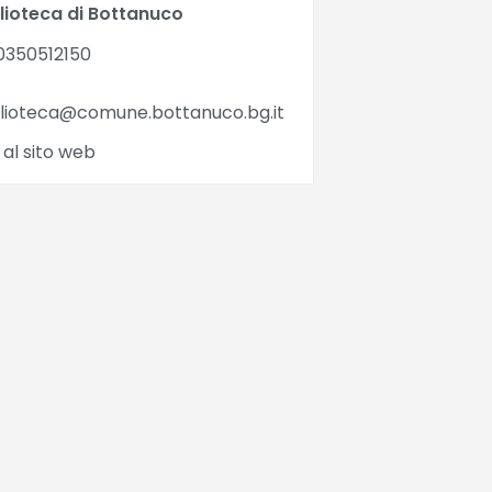
blioteca di Bottanuco
0350512150
blioteca@comune.bottanuco.bg.it
 al sito web