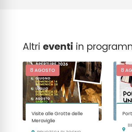
Altri
eventi
in program
8
8
AGOSTO
AG
Visite alle Grotte delle
Port
Meraviglie
B