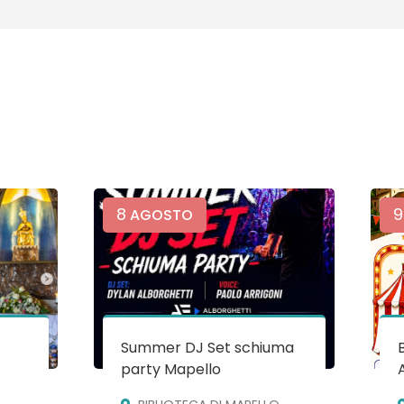
8
9
AGOSTO
Summer DJ Set schiuma
party Mapello