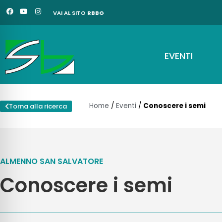
Vai
F
Y
I
VAI AL SITO
RBBG
a
o
n
al
c
u
s
e
t
t
contenuto
b
u
a
o
b
g
o
e
r
EVENTI
k
a
m
Home
/
Eventi
/
Conoscere i semi
Torna alla ricerca
ALMENNO SAN SALVATORE
Conoscere i semi