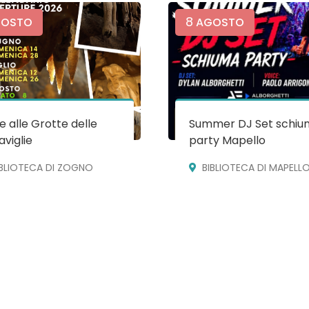
8
OSTO
AGOSTO
te alle Grotte delle
Summer DJ Set schiu
viglie
party Mapello
IBLIOTECA DI ZOGNO
BIBLIOTECA DI MAPELL