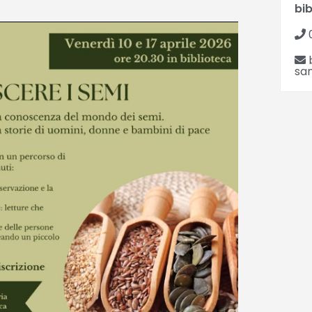
bi
san