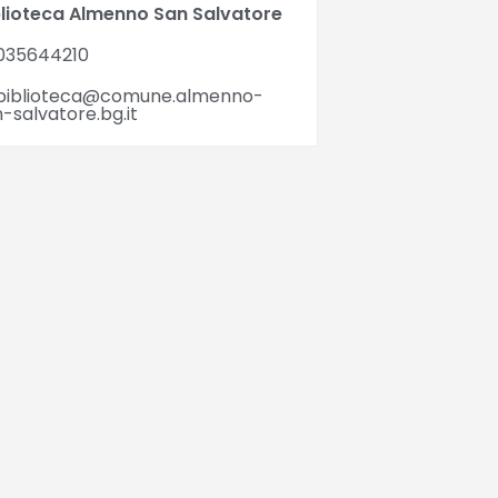
blioteca Almenno San Salvatore
035644210
biblioteca@comune.almenno-
-salvatore.bg.it