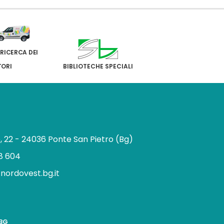
 RICERCA DEI
TORI
BIBLIOTECHE SPECIALI
e, 22 - 24036 Ponte San Pietro (Bg)
8 604
.nordovest.bg.it
n
BBG