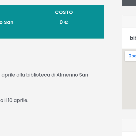
COSTO
o San
0 €
bi
7 aprile alla biblioteca di Almenno San
il 10 aprile.