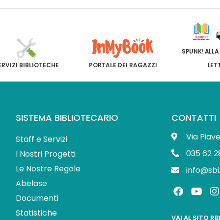
SPUNK! ALLA
ERVIZI BIBLIOTECHE
PORTALE DEI RAGAZZI
LET
SISTEMA BIBLIOTECARIO
CONTATTI
Via Piav
Staff e Servizi
035 62 2
I Nostri Progetti
Le Nostre Regole
info@sbi
Abelase
F
Y
I
a
o
Documenti
c
u
s
Statistiche
e
t
t
VAI AL SITO R