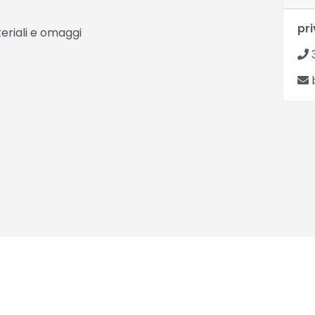
pr
eriali e omaggi
b