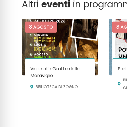
Altri
eventi
in program
8
8
AGOSTO
AG
Visite alle Grotte delle
Port
Meraviglie
B
BIBLIOTECA DI ZOGNO
G