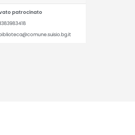
ivato patrocinato
3383983418
iblioteca@comune.suisio.bg.it