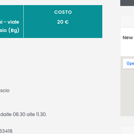
COSTO
 - viale
20 €
sio (Bg)
New 
scio
dalle 08.30 alle 11.30.
983418