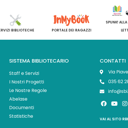
SPUNK! ALLA
ERVIZI BIBLIOTECHE
PORTALE DEI RAGAZZI
LET
SISTEMA BIBLIOTECARIO
CONTATTI
Via Piav
Staff e Servizi
035 62 2
I Nostri Progetti
Le Nostre Regole
info@sbi
Abelase
F
Y
I
a
o
Documenti
c
u
s
Statistiche
e
t
t
VAI AL SITO R
b
u