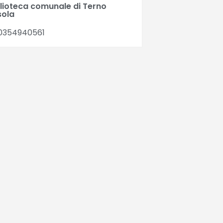
blioteca comunale di Terno
sola
0354940561