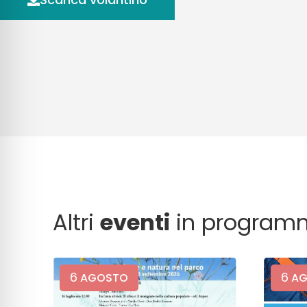
Altri
eventi
in program
6
6
AGOSTO
AG