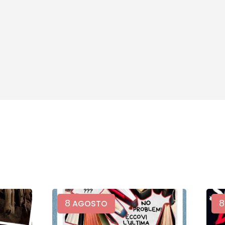
8
8
AGOSTO