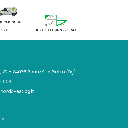
 RICERCA DEI
TORI
BIBLIOTECHE SPECIALI
e, 22 - 24036 Ponte San Pietro (Bg)
8 604
.nordovest.bg.it
n
BBG
a