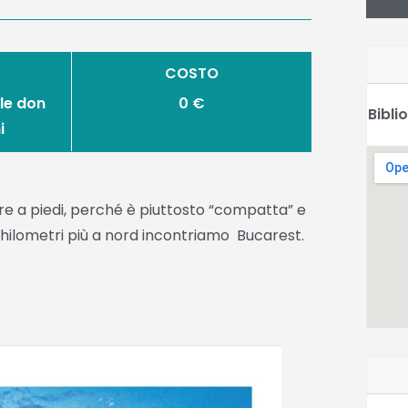
COSTO
le don
0 €
Bibli
i
rare a piedi, perché è piuttosto “compatta” e
 chilometri più a nord incontriamo Bucarest.