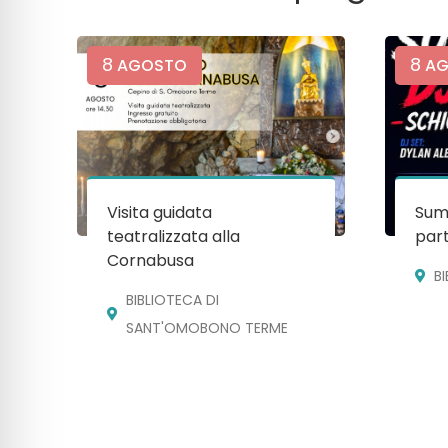
8
8
AGOSTO
AG
Visita guidata
Sum
teatralizzata alla
par
Cornabusa
B
BIBLIOTECA DI
SANT'OMOBONO TERME