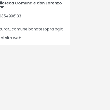
blioteca Comunale don Lorenzo
ani
0354996133
ltura@comune.bonatesopra.bg.it
 al sito web