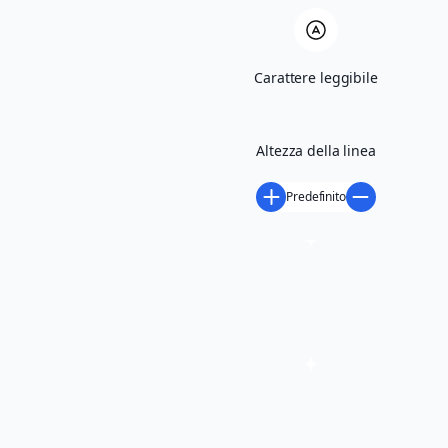
Scarica volantino
Carattere leggibile
Altezza della linea
Predefinito
richiedi maggiori informazioni
Condividi
LUOGO DELL'EVENTO