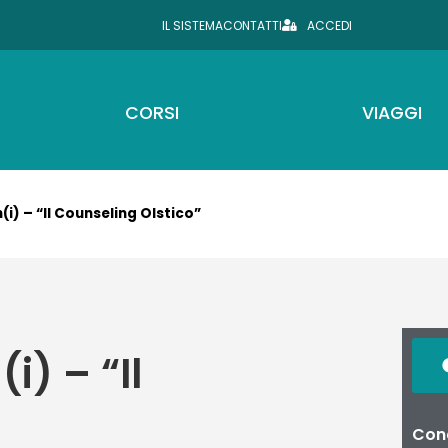
IL SISTEMA
CONTATTI
ACCEDI
CORSI
VIAGGI
(i) – “Il Counseling Olstico”
i) – “Il
Cond