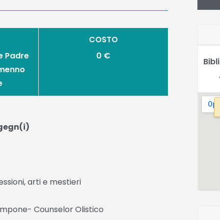
COSTO
e Padre
0 €
Bib
lmenno
e
ngegn(i)
ssioni, arti e mestieri
ampone- Counselor Olistico