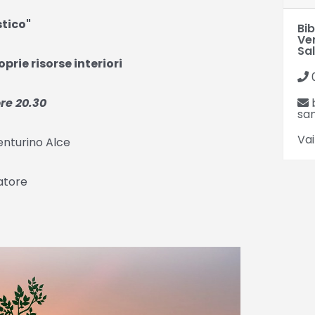
stico"
Bi
Ve
Sa
prie risorse interiori
re 20.30
san
Vai
enturino Alce
atore