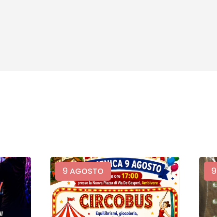
9
9
AGOSTO