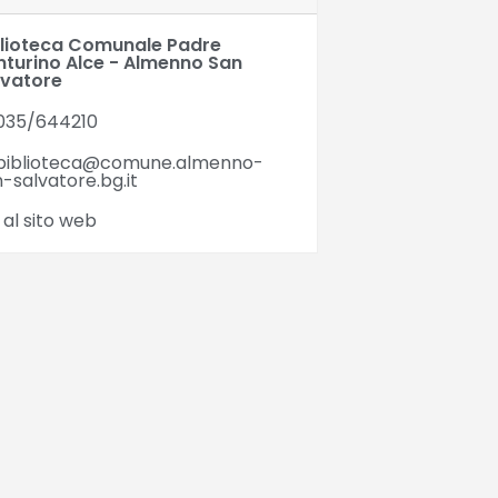
blioteca Comunale Padre
nturino Alce - Almenno San
lvatore
035/644210
biblioteca@comune.almenno-
-salvatore.bg.it
 al sito web