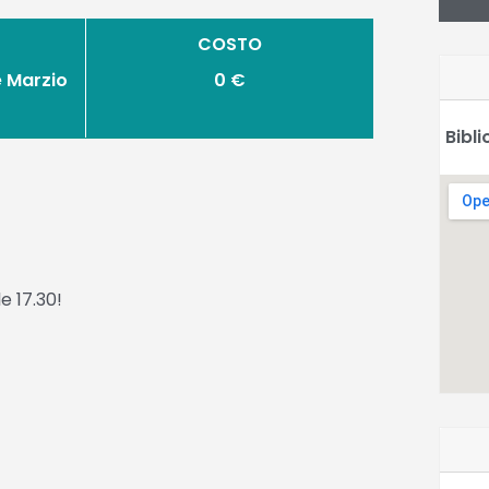
COSTO
e Marzio
0 €
Bibl
e 17.30!