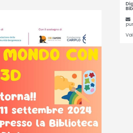
Dig
Bib
pu
Vai