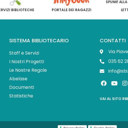
SPUNK! ALLA
ERVIZI BIBLIOTECHE
PORTALE DEI RAGAZZI
LET
SISTEMA BIBLIOTECARIO
CONTATTI
Via Piav
Staff e Servizi
035 62 2
I Nostri Progetti
Le Nostre Regole
info@sbi
Abelase
F
Y
I
a
o
Documenti
c
u
s
Statistiche
e
t
t
VAI AL SITO R
b
u
o
b
o
e
r
k