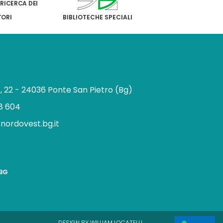
 RICERCA DEI
TORI
BIBLIOTECHE SPECIALI
e, 22 - 24036 Ponte San Pietro (Bg)
8 604
.nordovest.bg.it
n
BBG
a
g
a
m
DESIGN BY WILLIAM LOCATELLI