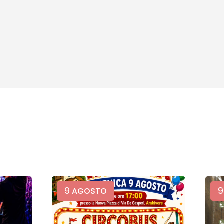
9
9
AGOSTO