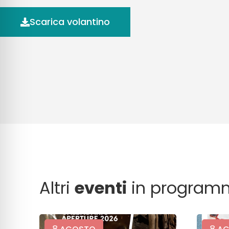
Scarica volantino
Altri
eventi
in program
8
8