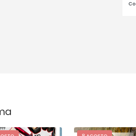
Co
ma
8