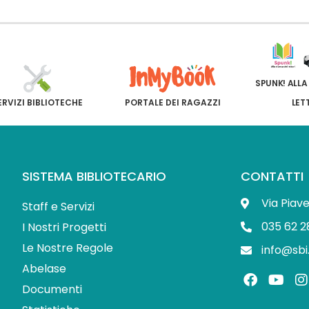
SPUNK! ALLA
ERVIZI BIBLIOTECHE
PORTALE DEI RAGAZZI
LET
SISTEMA BIBLIOTECARIO
CONTATTI
Via Piav
Staff e Servizi
035 62 2
I Nostri Progetti
Le Nostre Regole
info@sbi
Abelase
F
Y
I
a
o
Documenti
c
u
s