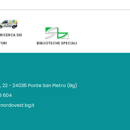
 RICERCA DEI
TORI
BIBLIOTECHE SPECIALI
e, 22 - 24036 Ponte San Pietro (Bg)
8 604
.nordovest.bg.it
n