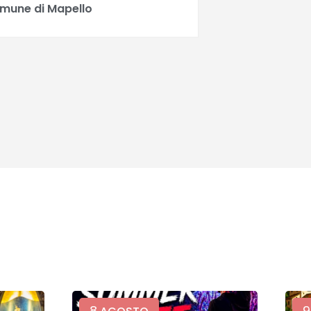
mune di Mapello
8
9