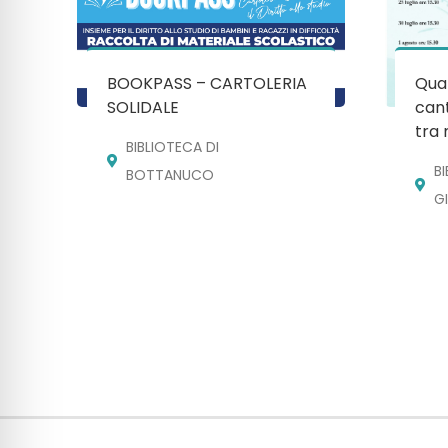
BOOKPASS – CARTOLERIA
Quan
SOLIDALE
cant
tra 
BIBLIOTECA DI
B
BOTTANUCO
G