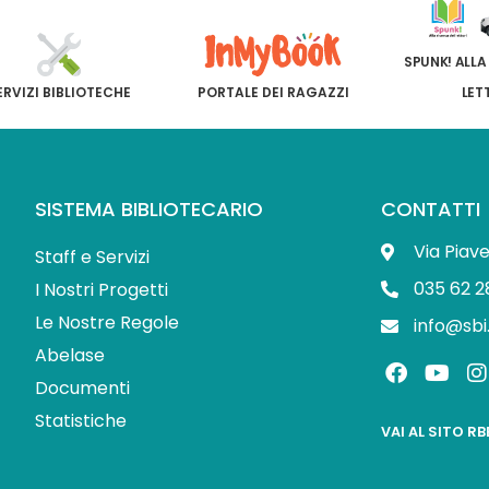
SPUNK! ALLA
ERVIZI BIBLIOTECHE
PORTALE DEI RAGAZZI
LET
SISTEMA BIBLIOTECARIO
CONTATTI
Via Piav
Staff e Servizi
035 62 2
I Nostri Progetti
Le Nostre Regole
info@sbi
Abelase
F
Y
I
a
o
Documenti
c
u
s
Statistiche
e
t
t
VAI AL SITO R
b
u
o
b