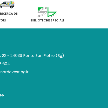
 RICERCA DEI
TORI
BIBLIOTECHE SPECIALI
e, 22 - 24036 Ponte San Pietro (Bg)
8 604
.nordovest.bg.it
n
BBG
a
g