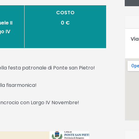
COSTO
ele II
0 €
go IV
Via
ella festa patronale di Ponte san Pietro!
lla fisarmonica!
I incrocio con Largo IV Novembre!