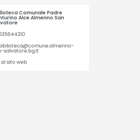
blioteca Comunale Padre
nturino Alce Almenno San
lvatore
035644210
biblioteca@comune.almenno-
-salvatore.bg.it
 al sito web