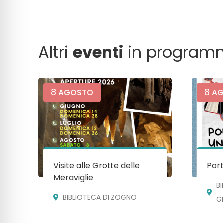
Altri
eventi
in program
8
8
AGOSTO
AG
Visite alle Grotte delle
Port
Meraviglie
B
BIBLIOTECA DI ZOGNO
G