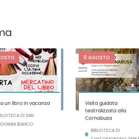
ma
8
OSTO
AGOSTO
a un libro in vacanza
Visita guidata
teatralizzata alla
IBLIOTECA DI SAN
Cornabusa
IOVANNI BIANCO
BIBLIOTECA DI
SANT'OMOBONO TERM