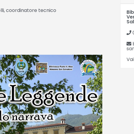
lli, coordinatore tecnico
Bi
Ve
Sa
san
Vai