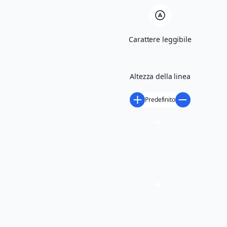
Carattere leggibile
Altezza della linea
richiedi maggiori informazioni
Predefinito
Condividi
LUOGO DELL'EVENTO
Piazza Garibaldi