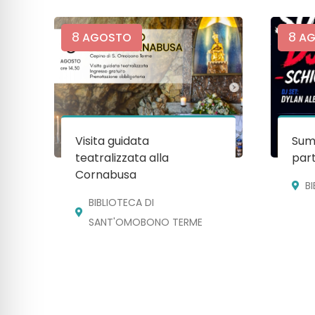
8
8
AGOSTO
AG
Visita guidata
Sum
teatralizzata alla
par
Cornabusa
B
BIBLIOTECA DI
SANT'OMOBONO TERME