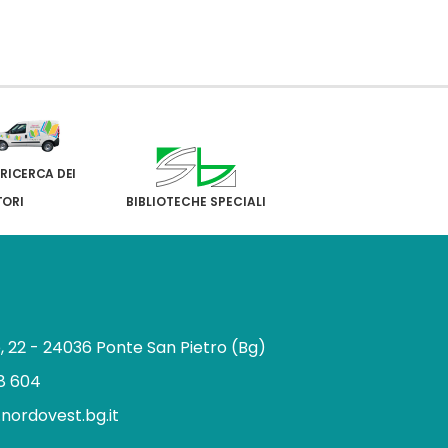
 RICERCA DEI
TORI
BIBLIOTECHE SPECIALI
e, 22 - 24036 Ponte San Pietro (Bg)
8 604
.nordovest.bg.it