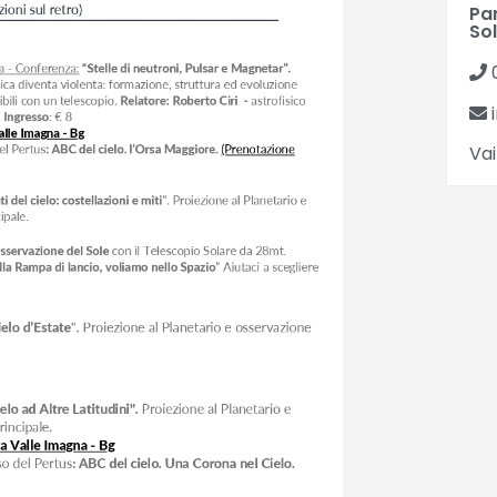
Pa
So
0
i
Vai