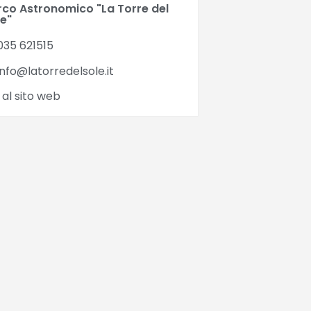
rco Astronomico "La Torre del
le"
35 621515
nfo@latorredelsole.it
 al sito web