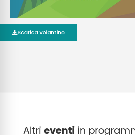
Scarica volantino
Altri
eventi
in program