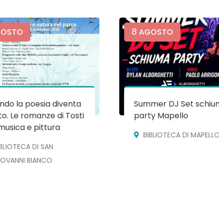
8
OSTO
AGOSTO
do la poesia diventa
Summer DJ Set schiu
o. Le romanze di Tosti
party Mapello
musica e pittura
BIBLIOTECA DI MAPELL
IBLIOTECA DI SAN
IOVANNI BIANCO