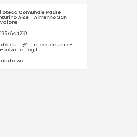
blioteca Comunale Padre
nturino Alce - Almenno San
lvatore
035/644210
biblioteca@comune.almenno-
-salvatore.bg.it
 al sito web