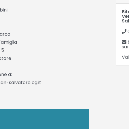
bini
Bi
Ve
Sa
parco
Famiglia
san
 5
Vai
atore
ne a:
n-salvatore.bg.it