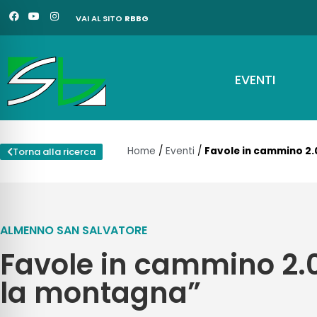
Vai
F
Y
I
VAI AL SITO
RBBG
a
o
n
al
c
u
s
e
t
t
contenuto
b
u
a
o
b
g
o
e
r
EVENTI
k
a
m
Home
/
Eventi
/
Favole in cammino 2.
Torna alla ricerca
ALMENNO SAN SALVATORE
Favole in cammino 2.
la montagna”