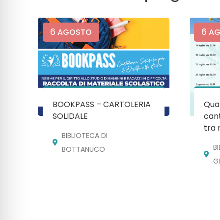
6
6
AGOSTO
AG
BOOKPASS – CARTOLERIA
Quan
SOLIDALE
cant
tra 
BIBLIOTECA DI
B
BOTTANUCO
G