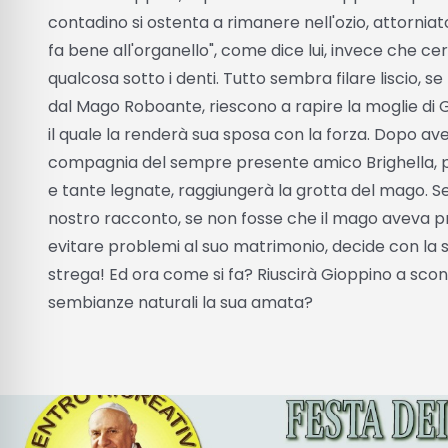
contadino si ostenta a rimanere nell'ozio, attorniato 
fa bene all'organello", come dice lui, invece che c
qualcosa sotto i denti. Tutto sembra filare liscio, se
dal Mago Roboante, riescono a rapire la moglie di 
il quale la renderà sua sposa con la forza. Dopo av
compagnia del sempre presente amico Brighella, par
e tante legnate, raggiungerà la grotta del mago. S
nostro racconto, se non fosse che il mago aveva pr
evitare problemi al suo matrimonio, decide con la 
strega! Ed ora come si fa? Riuscirà Gioppino a sconf
sembianze naturali la sua amata?