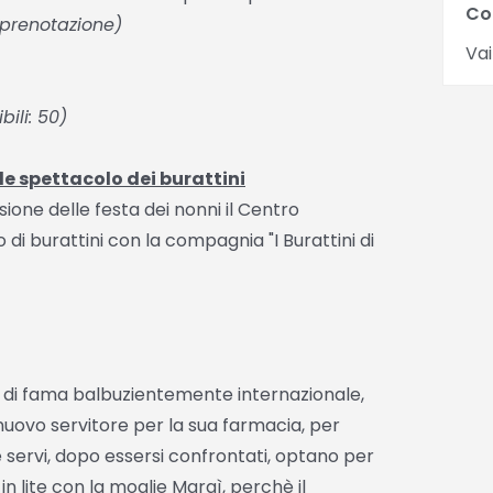
Co
u prenotazione)
Vai
bili: 50)
de spettacolo dei burattini
ione delle festa dei nonni il Centro
di burattini con la compagnia "I Burattini di
o di fama balbuzientemente internazionale,
 nuovo servitore per la sua farmacia, per
ue servi, dopo essersi confrontati, optano per
n lite con la moglie Margì, perchè il