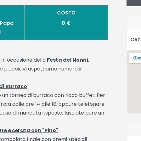
COSTO
 Papa
0 €
I
Cent
, in occasione della
Festa dei Nonni
,
e piccoli. Vi aspettiamo numerosi!
 di Burraco
o un torneo di burraco con ricco buffet. Per
nica dalle ore 14 alle 18, oppure telefonare
In caso di mancata risposta, lasciate pure un
te e serata con "Pino"
tombolata finale con premi speciali