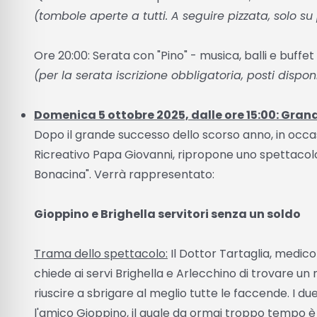
(tombole aperte a tutti. A seguire pizzata, solo s
Ore 20:00: Serata con "Pino" - musica, balli e buffet
(per la serata iscrizione obbligatoria, posti disponi
Domenica 5 ottobre 2025, dalle ore 15:00: Gran
Dopo il grande successo dello scorso anno, in occas
Ricreativo Papa Giovanni, ripropone uno spettacolo 
Bonacina". Verrà rappresentato:
Gioppino e Brighella servitori senza un soldo
Trama dello spettacolo:
Il Dottor Tartaglia, medic
chiede ai servi Brighella e Arlecchino di trovare un
riuscire a sbrigare al meglio tutte le faccende. I d
l'amico Gioppino, il quale da ormai troppo tempo è i