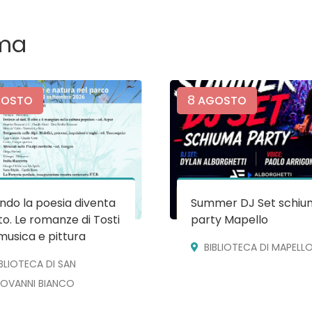
ma
8
OSTO
AGOSTO
do la poesia diventa
Summer DJ Set schiu
o. Le romanze di Tosti
party Mapello
musica e pittura
BIBLIOTECA DI MAPELL
IBLIOTECA DI SAN
IOVANNI BIANCO