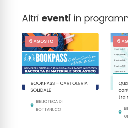
Altri
eventi
in program
6
6
AGOSTO
AG
BOOKPASS – CARTOLERIA
Quan
SOLIDALE
cant
tra 
BIBLIOTECA DI
B
BOTTANUCO
G