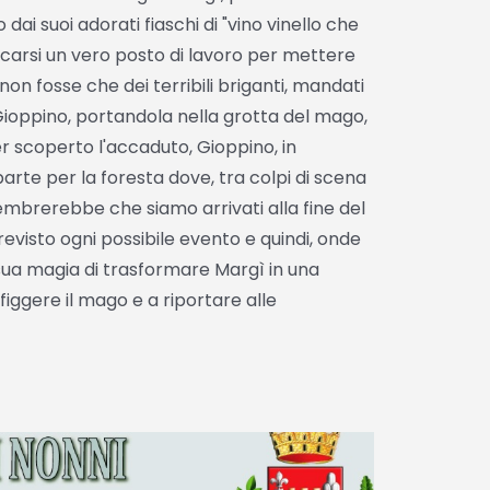
dai suoi adorati fiaschi di "vino vinello che
ercarsi un vero posto di lavoro per mettere
 non fosse che dei terribili briganti, mandati
Gioppino, portandola nella grotta del mago,
er scoperto l'accaduto, Gioppino, in
te per la foresta dove, tra colpi di scena
embrerebbe che siamo arrivati alla fine del
evisto ogni possibile evento e quindi, onde
sua magia di trasformare Margì in una
iggere il mago e a riportare alle