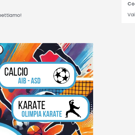
Co
Vai
spettiamo!