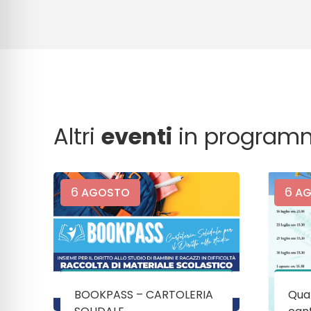
Altri
eventi
in program
6
6
AGOSTO
AG
BOOKPASS – CARTOLERIA
Quan