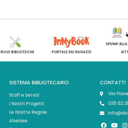
SPUNK! ALLA
ERVIZI BIBLIOTECHE
PORTALE DEI RAGAZZI
LET
SISTEMA BIBLIOTECARIO
CONTATTI
Via Piav
Staff e Servizi
035 62 2
I Nostri Progetti
Le Nostre Regole
info@sbi
Abelase
F
Y
I