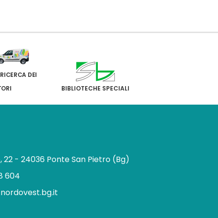
 RICERCA DEI
TORI
BIBLIOTECHE SPECIALI
e, 22 - 24036 Ponte San Pietro (Bg)
8 604
.nordovest.bg.it