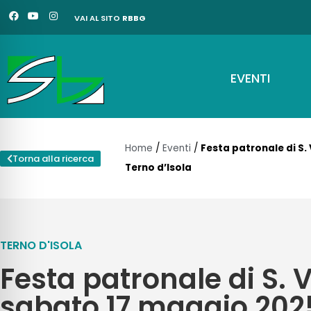
Vai
F
Y
I
VAI AL SITO
RBBG
a
o
n
al
c
u
s
e
t
t
contenuto
b
u
a
o
b
g
o
e
r
EVENTI
k
a
m
Home
/
Eventi
/
Festa patronale di S.
Torna alla ricerca
Terno d’Isola
TERNO D'ISOLA
Festa patronale di S. V
sabato 17 maggio 202