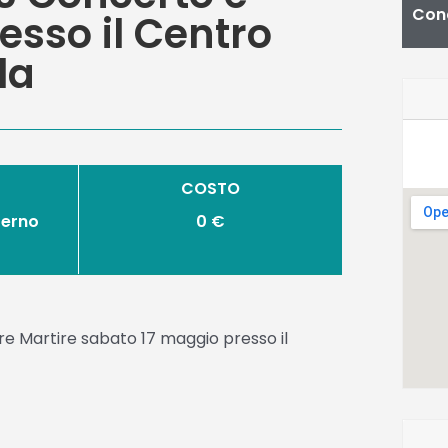
Cond
esso il Centro
la
COSTO
Terno
0 €
tore Martire sabato 17 maggio presso il