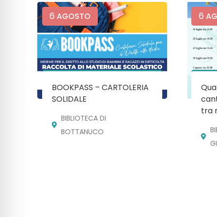
6
6
AGOSTO
AG
BOOKPASS – CARTOLERIA
Quan
SOLIDALE
cant
tra 
BIBLIOTECA DI
B
BOTTANUCO
G