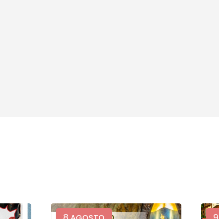
8
9
AGOSTO