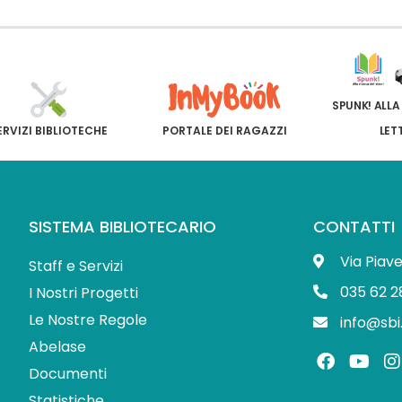
SPUNK! ALLA
ERVIZI BIBLIOTECHE
PORTALE DEI RAGAZZI
LET
SISTEMA BIBLIOTECARIO
CONTATTI
Via Piav
Staff e Servizi
035 62 2
I Nostri Progetti
Le Nostre Regole
info@sbi
Abelase
F
Y
I
a
o
Documenti
c
u
s
Statistiche