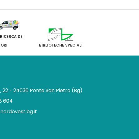
 RICERCA DEI
TORI
BIBLIOTECHE SPECIALI
e, 22 - 24036 Ponte San Pietro (Bg)
8 604
.nordovest.bg.it
n