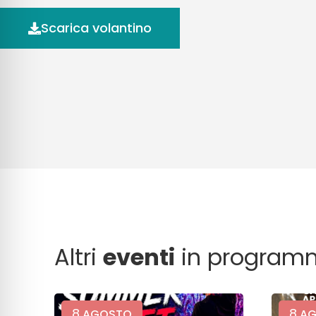
Scarica volantino
Altri
eventi
in program
8
8
AGOSTO
AG