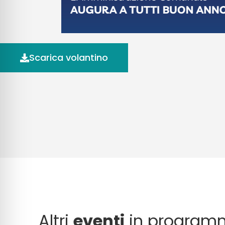
Scarica volantino
Altri
eventi
in program