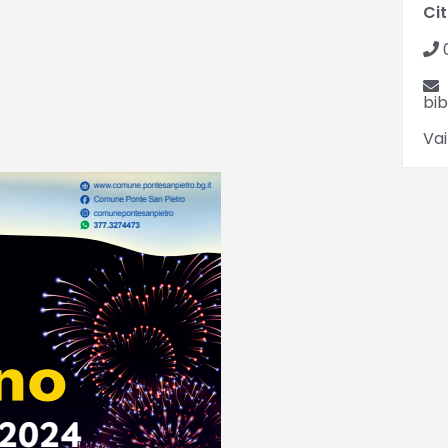
Cit
0
bi
Vai