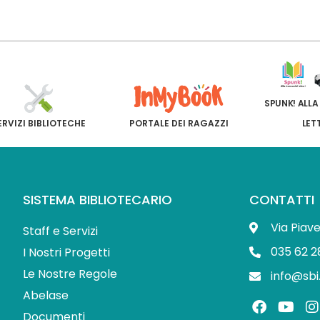
SPUNK! ALLA
ERVIZI BIBLIOTECHE
PORTALE DEI RAGAZZI
LET
SISTEMA BIBLIOTECARIO
CONTATTI
Via Piav
Staff e Servizi
035 62 2
I Nostri Progetti
Le Nostre Regole
info@sbi
Abelase
F
Y
I
a
o
Documenti