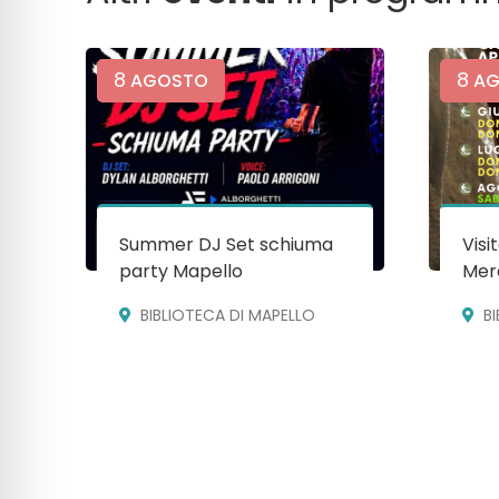
8
8
AGOSTO
AG
Summer DJ Set schiuma
Visi
party Mapello
Mera
BIBLIOTECA DI MAPELLO
B