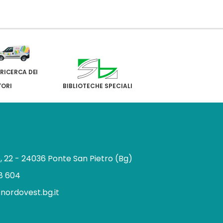
 RICERCA DEI
TORI
BIBLIOTECHE SPECIALI
e, 22 - 24036 Ponte San Pietro (Bg)
8 604
.nordovest.bg.it
n