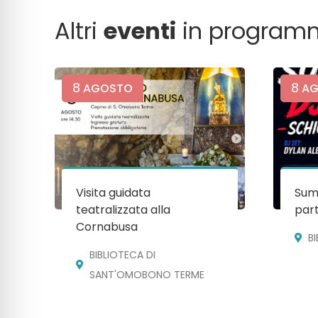
Altri
eventi
in program
8
8
AGOSTO
AG
Visita guidata
Sum
teatralizzata alla
par
Cornabusa
B
BIBLIOTECA DI
SANT'OMOBONO TERME