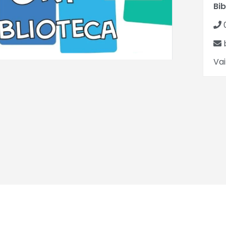
Bib
b
Vai