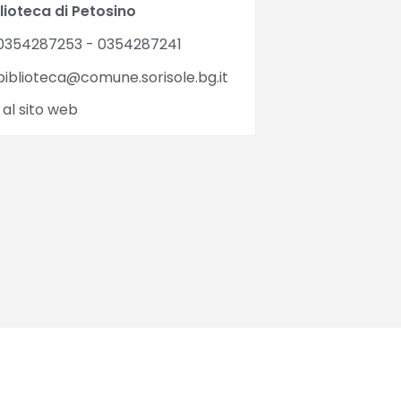
lioteca di Petosino
0354287253 - 0354287241
iblioteca@comune.sorisole.bg.it
 al sito web