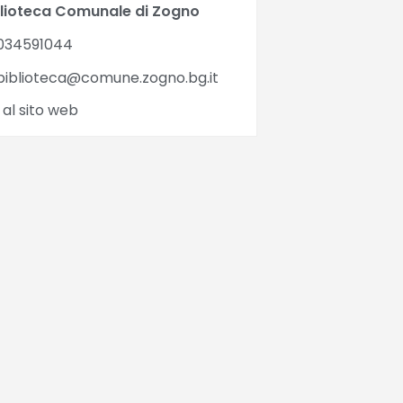
blioteca Comunale di Zogno
034591044
iblioteca@comune.zogno.bg.it
 al sito web