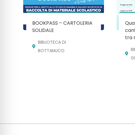
BOOKPASS – CARTOLERIA
Quan
SOLIDALE
cant
tra 
BIBLIOTECA DI
B
BOTTANUCO
G