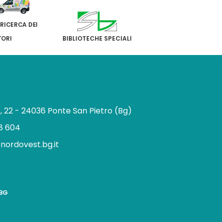
 RICERCA DEI
TORI
BIBLIOTECHE SPECIALI
e, 22 - 24036 Ponte San Pietro (Bg)
8 604
.nordovest.bg.it
n
BBG
a
g