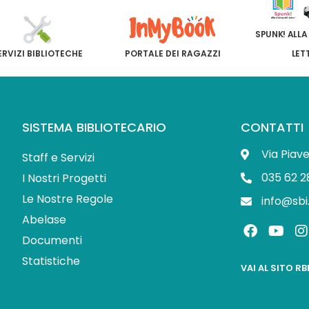
SPUNK! ALLA
ERVIZI BIBLIOTECHE
PORTALE DEI RAGAZZI
LET
SISTEMA BIBLIOTECARIO
CONTATTI
Via Piav
Staff e Servizi
035 62 2
I Nostri Progetti
Le Nostre Regole
info@sbi
Abelase
F
Y
I
a
o
Documenti
c
u
s
Statistiche
e
t
t
VAI AL SITO R
b
u
o
b