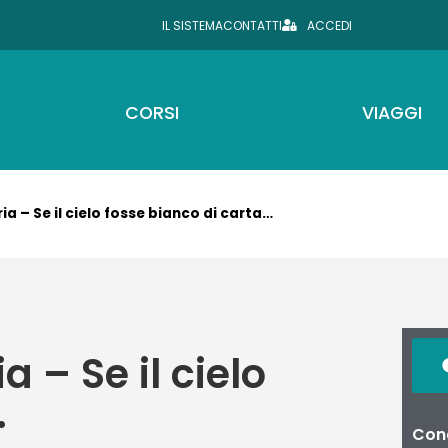
IL SISTEMA
CONTATTI
ACCEDI
CORSI
VIAGGI
a – Se il cielo fosse bianco di carta…
 – Se il cielo
…
Cond