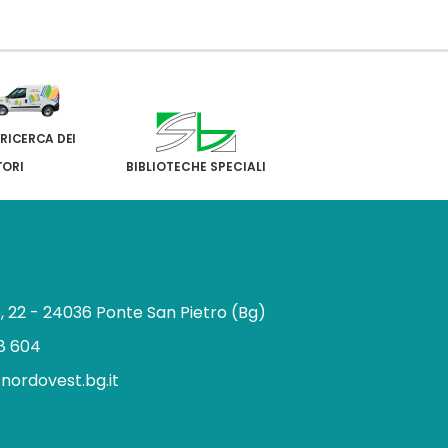
 RICERCA DEI
TORI
BIBLIOTECHE SPECIALI
e, 22 - 24036 Ponte San Pietro (Bg)
8 604
.nordovest.bg.it
n