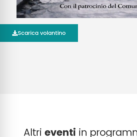
Scarica volantino
Altri
eventi
in program