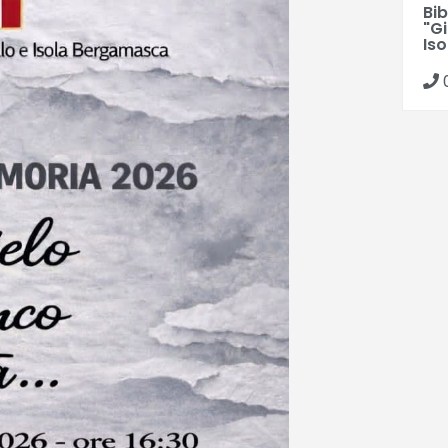
Bib
"G
Is