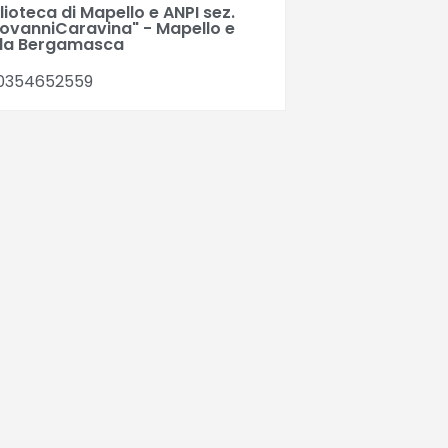
lioteca di Mapello e ANPI sez.
iovanniCaravina" - Mapello e
ola Bergamasca
0354652559