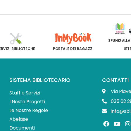
SPUNK! ALLA
ERVIZI BIBLIOTECHE
PORTALE DEI RAGAZZI
LET
SISTEMA BIBLIOTECARIO
CONTATTI
Via Piav
Staff e Servizi
035 62 2
I Nostri Progetti
Le Nostre Regole
info@sbi
Abelase
F
Y
I
a
o
Documenti