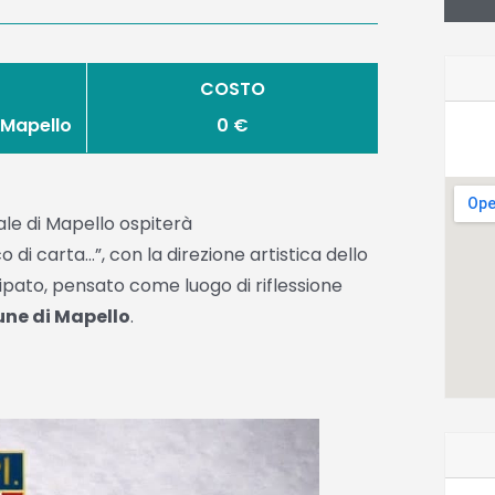
COSTO
 Mapello
0 €
ale di Mapello ospiterà
o di carta…”, con la direzione artistica dello
ipato, pensato come luogo di riflessione
une di Mapello
.