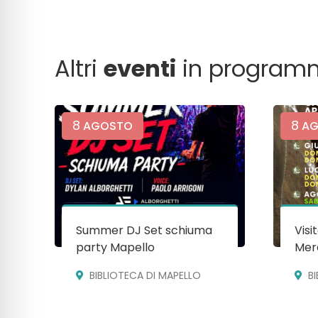
Altri
eventi
in program
8
8
AGOSTO
AG
Summer DJ Set schiuma
Visi
party Mapello
Mera
BIBLIOTECA DI MAPELLO
B