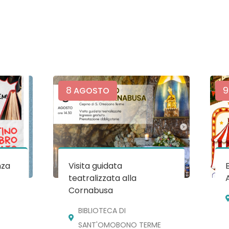
8
9
AGOSTO
nza
Visita guidata
teatralizzata alla
Cornabusa
BIBLIOTECA DI
SANT'OMOBONO TERME