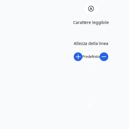
Carattere leggibile
richiedi maggiori informazioni
Condividi
Altezza della linea
Predefinito
LUOGO DELL'EVENTO
biblioteca di mapello