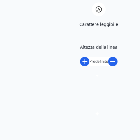
Scarica volantino
Carattere leggibile
Altezza della linea
Predefinito
richiedi maggiori informazioni
Condividi
LUOGO DELL'EVENTO