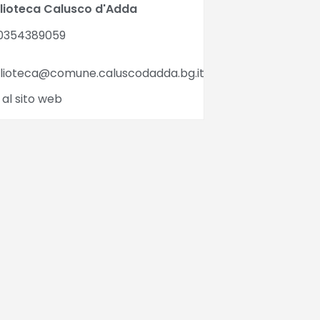
blioteca Calusco d'Adda
0354389059
blioteca@comune.caluscodadda.bg.it
 al sito web