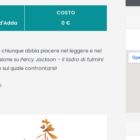
COSTO
 d'Adda
0 €
a chiunque abbia piacere nel leggere e nel
ssione su
Percy Jackson - Il ladro di fulmini
ro sul quale confrontarsi!
!