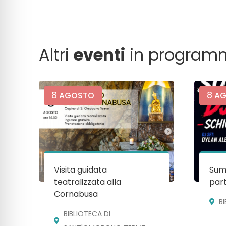
Altri
eventi
in program
8
8
AGOSTO
AG
Visita guidata
Sum
teatralizzata alla
par
Cornabusa
B
BIBLIOTECA DI