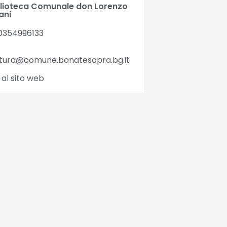
blioteca Comunale don Lorenzo
ani
0354996133
ltura@comune.bonatesopra.bg.it
 al sito web