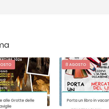
ma
8
OSTO
AGOSTO
te alle Grotte delle
Porta un libro in vaca
viglie