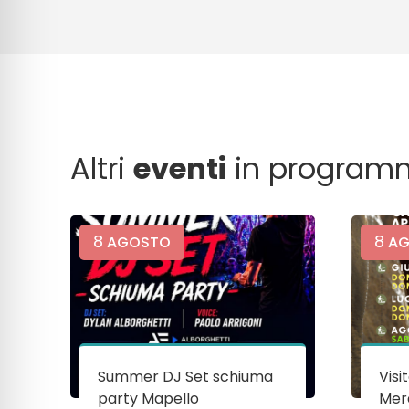
Altri
eventi
in program
8
8
AGOSTO
AG
Summer DJ Set schiuma
Visi
party Mapello
Mera